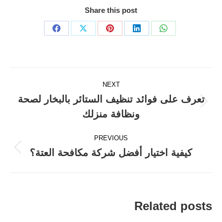
Share this post
Share
Share
Share
Share
Share
on
on
on
on
on
Facebook
X
Pinterest
LinkedIn
WhatsApp
Post
NEXT
navigation
تعرف على فوائد تنظيف الستائر بالبخار لصحة
Next
ونظافة منزلك
post:
PREVIOUS
كيفية اختيار أفضل شركة مكافحة العتة؟
Previous
post:
Related posts