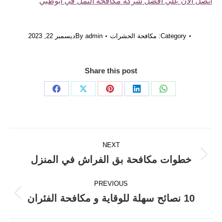
اتصل الآن علي أفضل شركة مكافحة النمل في أبوظبي
Category:
مكافحة الحشرات
admin
By
ديسمبر 22, 2023
Share this post
Share
Share
Share
Share
Share
on
on
on
on
on
Facebook
X
Pinterest
LinkedIn
WhatsApp
Post
NEXT
navigation
خطوات مكافحة بق الفراش في المنزل
Next
post:
PREVIOUS
10 نصائح سهلة للوقاية و مكافحة الفئران
Previous
post: