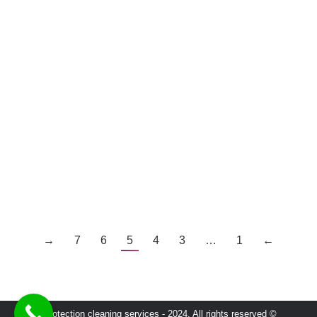
في تنظيف السجاد
خدمات التنظيف
admin
By
ديسمبر 22, 2023
من الضروري تقديم تنظيف عميق للأشياء التي لا تحظى
بالاهتمام أثناء التنظيف اليومي عند قيامك بالطقوس
السنوية لتنظيف المنزل مثل السجاد وهذا مانقدمه نحن
شركة تنظيف سجاد في ابوظبي . تشمل هذه الأشياء
السجاد والبسط والستائر والأثاث وغيرها من العناصر
المماثلة. المنزل المغطى بالسجاد بأكمله هو نعمة.
فبفضل ذلك، لن تضطر إلى البحث عن نعالك…
→
7
6
5
4
3
…
1
←
© Protection cleaning services - 2024. All rights reserved.